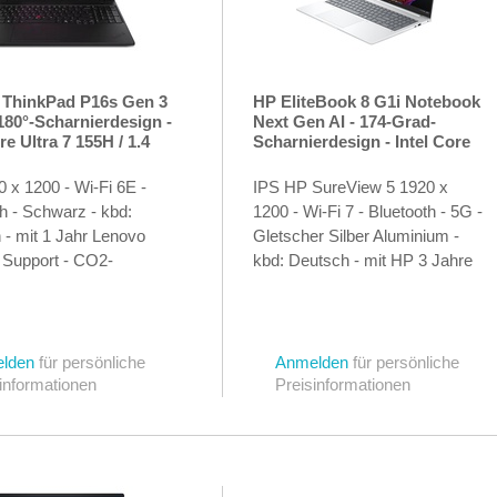
 ThinkPad P16s Gen 3
HP EliteBook 8 G1i Notebook
180°-Scharnierdesign -
Next Gen AI - 174-Grad-
re Ultra 7 155H / 1.4
Scharnierdesign - Intel Core
in 11 Pro - RTX 500
Ultra 7 258V - Win 11 Pro -
32 GB RAM - 1 TB SSD
Intel Arc Graphics 140V - 32
 x 1200 - Wi-Fi 6E -
IPS HP SureView 5 1920 x
l Encryption 2,
GB RAM - 1 TB SSD NVMe -
h - Schwarz - kbd:
1200 - Wi-Fi 7 - Bluetooth - 5G -
erformance - 40.6 cm
40.6 cm (16")
 - mit 1 Jahr Lenovo
Gletscher Silber Aluminium -
 Support - CO2-
kbd: Deutsch - mit HP 3 Jahre
h 0,5 Tonnen (2.
Offsite Notebook-Hardware-
ion)
Support
lden
für persönliche
Anmelden
für persönliche
informationen
Preisinformationen