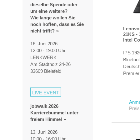
dieselbe Spende oder
um eine weitere?
Wie lange wollen Sie
noch hoffen, dass es Sie
Lenovo
nicht trifft?
21KS - 
Intel Co
16. Juni 2026
GHz - W
12:00 - 19:00 Uhr
Ada - 
IPS 1920
TCG Opa
LENKWERK
Bluetoot
NVMe, P
Am Stadtholz 24-26
Deutsch
(16")
33609 Bielefeld
Premier
Ausgleic
Generat
LIVE EVENT
Anme
jobwalk 2026
Preis
Karrierebummel unter
freiem Himmel
13. Juni 2026
10:00 - 16:00 Uhr