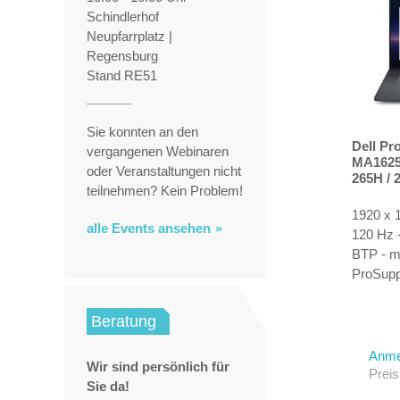
Schindlerhof
Neupfarrplatz |
Regensburg
Stand RE51
Sie konnten an den
Dell Pr
vergangenen Webinaren
MA16250
oder Veranstaltungen nicht
265H / 
teilnehmen? Kein Problem!
Enterpr
PRO 100
1920 x 
RAM - 
alle Events ansehen
120 Hz -
TLC, Pe
BTP - mi
(16")
ProSupp
Beratung
Anme
Wir sind persönlich für
Preis
Sie da!