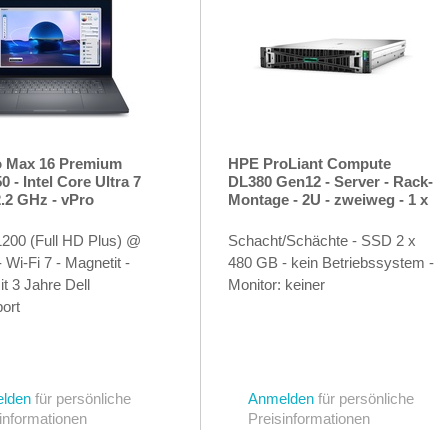
o Max 16 Premium
HPE ProLiant Compute
 - Intel Core Ultra 7
DL380 Gen12 - Server - Rack-
2.2 GHz - vPro
Montage - 2U - zweiweg - 1 x
ise - Win 11 Pro - RTX
Xeon 6505P / 2.2 GHz - RAM
0 Blackwell - 32 GB
64 GB - Hot-Swap 6.4 cm
1200 (Full HD Plus) @
Schacht/Schächte - SSD 2 x
1 TB SSD SED, NVMe,
(2.5")
 Wi-Fi 7 - Magnetit -
480 GB - kein Betriebssystem -
rformance - 40.646 cm
t 3 Jahre Dell
Monitor: keiner
ort
lden
für persönliche
Anmelden
für persönliche
informationen
Preisinformationen